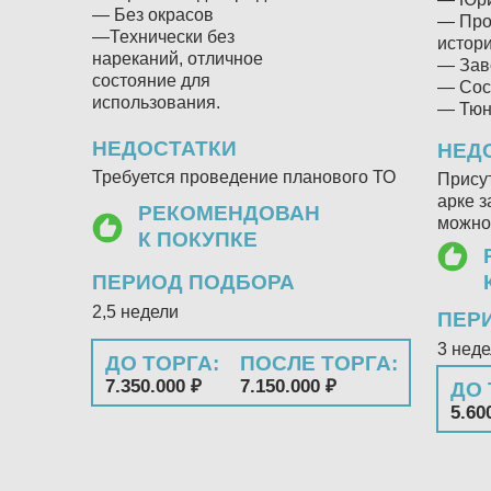
— Без окрасов
— Про
—Технически без
истор
нареканий, отличное
— Зав
состояние для
— Сос
использования.
— Тюн
НЕДОСТАТКИ
НЕД
Требуется проведение планового ТО
Присут
арке з
РЕКОМЕНДОВАН
можно
К ПОКУПКЕ
ПЕРИОД ПОДБОРА
2,5 недели
ПЕР
3 нед
ДО ТОРГА:
ПОСЛЕ ТОРГА:
7.350.000 ₽
7.150.000 ₽
ДО 
5.60