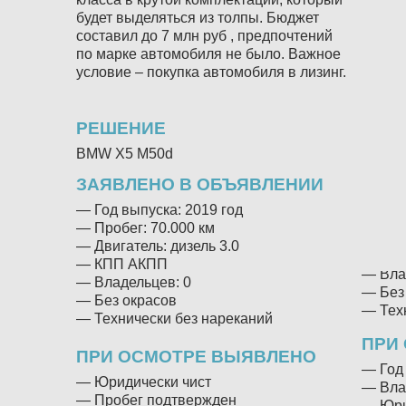
двигат
будет выделяться из толпы. Бюджет
тюнин
составил до 7 млн руб , предпочтений
по марке автомобиля не было. Важное
РЕШ
условие – покупка автомобиля в лизинг.
Под з
Audi Q
Discov
РЕШЕНИЕ
прове
BMW X5 M50d
характ
ЗАЯ
ЗАЯВЛЕНО В ОБЪЯВЛЕНИИ
— Год 
— Год выпуска: 2019 год
— Проб
— Пробег: 70.000 км
— Двиг
— Двигатель: дизель 3.0
— КП
— КПП АКПП
— Вла
— Владельцев: 0
— Без
— Без окрасов
— Техн
— Технически без нареканий
ПРИ
ПРИ ОСМОТРЕ ВЫЯВЛЕНО
— Год 
— Юридически чист
— Вла
— Пробег подтвержден
— Юри