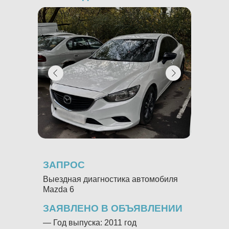
ЗАПРОС
ЗАПР
Выездная диагностика автомобиля
Выездн
Mazda 6
BMW X
ЗАЯВЛЕНО В ОБЪЯВЛЕНИИ
ЗАЯВ
— Год выпуска: 2011 год
— Год в