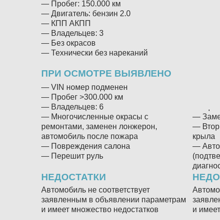
— Пробег: 150.000 км
— Проб
— Двигатель: бензин 2.0
— Двига
— КПП АКПП
— КПП
— Владельцев: 3
— Влад
— Без окрасов
— Без 
— Технически без нареканий
— Техн
ПРИ ОСМОТРЕ ВЫЯВЛЕНО
ПРИ 
— VIN номер подменен
— Год в
— Пробег >300.000 км
— Юрид
— Владельцев: 6
— Проб
— Многочисленные окрасы с
— Заме
ремонтами, заменен лонжерон,
— Втор
автомобиль после пожара
крыла
— Повреждения салона
— Авто
— Перешит руль
(подтв
диагнос
НЕДОСТАТКИ
НЕДО
Автомобиль не соответствует
Автомо
заявленным в объявлении параметрам
заявле
и имеет множество недостатков
и имее