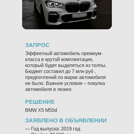
ЗАПРОС
ЗАП
Эффектный автомобиль премиум-
BMW 
класса в крутой комплектации,
3.000
который будет выделяться из толпы.
цвет,
Бюджет составил до 7 млн руб ,
РЕШ
предпочтений по марке автомобиля
не было. Важное условие – покупка
BMW 
автомобиля в лизинг.
ЗАЯ
РЕШЕНИЕ
— Год
— Про
BMW X5 M50d
— Дви
ЗАЯВЛЕНО В ОБЪЯВЛЕНИИ
— КП
— Вла
— Год выпуска: 2019 год
— Без