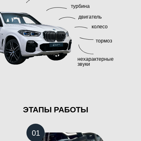
турбина
двигатель
колесо
тормоз
нехарактерные
звуки
ЭТАПЫ РАБОТЫ
01