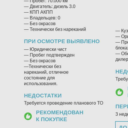
— Пробег: 70.000 км
— Двигатель: дизель 3.0
ПРИ
— КПП АКПП
— Владельцев: 0
— Юри
— Без окрасов
— Эл
— Технически без нареканий
— Куз
— Ори
ПРИ ОСМОТРЕ ВЫЯВЛЕНО
— Про
блока
— Юридически чист
— Обс
— Пробег подтвержден
дилер
— Без окрасов
—Технически без
НЕД
нареканий, отличное
состояние для
Требу
использования.
НЕДОСТАТКИ
Требуется проведение планового ТО
ПЕР
РЕКОМЕНДОВАН
3 нед
К ПОКУПКЕ
ДО