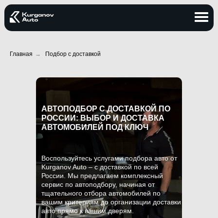
+7 (925) 713-22-
27
Главная
→
Подбор с доставкой
+7 (925) 713-22-
27
УСЛУГИ
КЕЙСЫ
БЛОГ
АВТОПОДБОР С ДОСТАВКОЙ ПО
УСЛУГИ
КЕЙСЫ
БЛОГ
КОН
РОССИИ: ВЫБОР И ДОСТАВКА
АВТОМОБИЛЕЙ ПОД КЛЮЧ
Воспользуйтесь услугами подбора авто от
Kurganov Auto – с доставкой по всей
России. Мы предлагаем комплексный
сервис по автоподбору, начиная от
тщательного отбора автомобилей по
вашим критериям до организации доставки
авто прямо к вашим дверям.