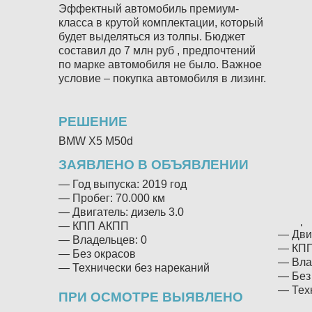
Эффектный автомобиль премиум-
Качес
класса в крутой комплектации, который
автомо
будет выделяться из толпы. Бюджет
которы
составил до 7 млн руб , предпочтений
миним
по марке автомобиля не было. Важное
РЕШ
условие – покупка автомобиля в лизинг.
Под за
подход
РЕШЕНИЕ
Land R
предв
BMW X5 M50d
XC60 
ЗАЯВЛЕНО В ОБЪЯВЛЕНИИ
характ
— Год выпуска: 2019 год
ЗАЯ
— Пробег: 70.000 км
— Год 
— Двигатель: дизель 3.0
— Проб
— КПП АКПП
— Двиг
— Владельцев: 0
— КП
— Без окрасов
— Вла
— Технически без нареканий
— Без
— Техн
ПРИ ОСМОТРЕ ВЫЯВЛЕНО