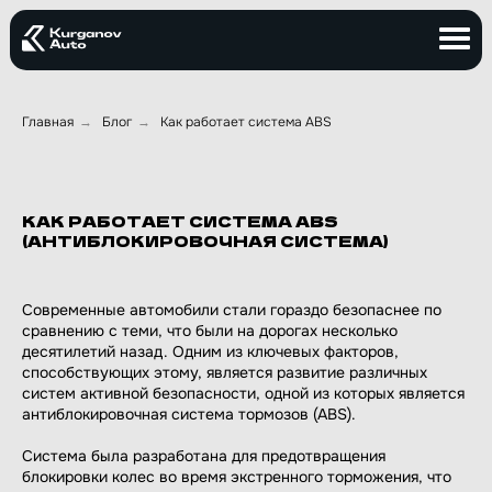
+7 (925) 713-22-
27
Главная
Блог
Как работает система ABS
→
→
+7 (925) 713-22-
27
УСЛУГИ
КЕЙСЫ
БЛОГ
КАК РАБОТАЕТ СИСТЕМА ABS
(АНТИБЛОКИРОВОЧНАЯ СИСТЕМА)
УСЛУГИ
КЕЙСЫ
БЛОГ
КОН
Современные автомобили стали гораздо безопаснее по
сравнению с теми, что были на дорогах несколько
десятилетий назад. Одним из ключевых факторов,
способствующих этому, является развитие различных
систем активной безопасности, одной из которых является
антиблокировочная система тормозов (ABS).
Система была разработана для предотвращения
блокировки колес во время экстренного торможения, что